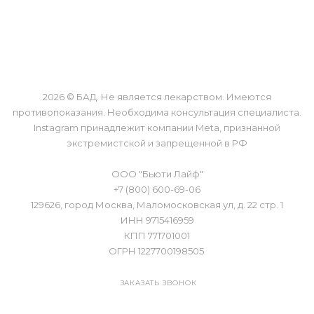
О КОМПАНИИ
ОБМЕН И ВОЗВРАТ
КАК КУПИТЬ
КОНТАКТЫ
2026 © БАД. Не является лекарством. Имеются
противопоказания. Необходима консультация специалиста.
Instagram принадлежит компании Meta, признанной
экстремистской и запрещенной в РФ
ООО "Бьюти Лайф"
+7 (800) 600-69-06
129626, город Москва, Маломосковская ул, д. 22 стр. 1
ИНН 9715416959
КПП 771701001
ОГРН 1227700198505
ЗАКАЗАТЬ ЗВОНОК
Оптовые продажи: