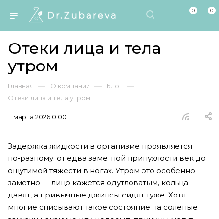
0
0
Отеки лица и тела
утром
—
—
—
Главная
О компании
Блог
Отеки лица и тела утром
11 марта 2026 0:00
Задержка жидкости в организме проявляется
по‑разному: от едва заметной припухлости век до
ощутимой тяжести в ногах. Утром это особенно
заметно — лицо кажется одутловатым, кольца
давят, а привычные джинсы сидят туже. Хотя
многие списывают такое состояние на соленые