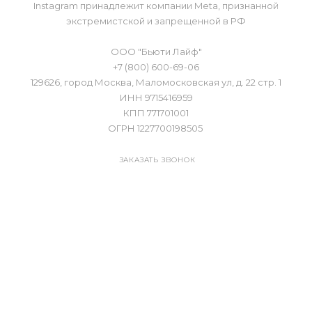
Instagram принадлежит компании Meta, признанной
экстремистской и запрещенной в РФ
ООО "Бьюти Лайф"
+7 (800) 600-69-06
129626, город Москва, Маломосковская ул, д. 22 стр. 1
ИНН 9715416959
КПП 771701001
ОГРН 1227700198505
ЗАКАЗАТЬ ЗВОНОК
Оптовые продажи:
partner@doctorzubareva.ru
Программа бренд-амбассадоров:
ambassador@doctorzubareva.store
г. Москва, ул. Складочная, 1с18,
подъезд 2, 3 этаж