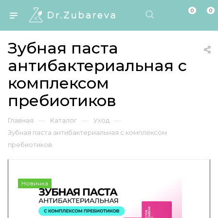
0
0
Зубная паста
антибактериальная с
комплексом
пребиотиков
—
—
—
Главная
Каталог
Уход
Зубная паста антибактериальная с комплексом
пребиотиков
Новинка