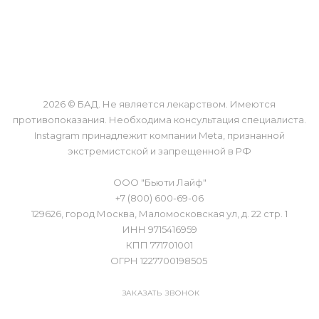
О КОМПАНИИ
ОБМЕН И ВОЗВРАТ
КАК КУПИТЬ
КОНТАКТЫ
2026 © БАД. Не является лекарством. Имеются
противопоказания. Необходима консультация специалиста.
Instagram принадлежит компании Meta, признанной
экстремистской и запрещенной в РФ
ООО "Бьюти Лайф"
+7 (800) 600-69-06
129626, город Москва, Маломосковская ул, д. 22 стр. 1
ИНН 9715416959
КПП 771701001
ОГРН 1227700198505
ЗАКАЗАТЬ ЗВОНОК